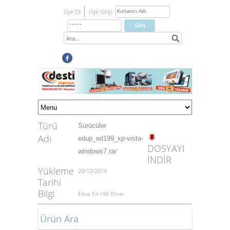
Üye Ol
Üye Girişi
Türü
Sürücüler
Adı
edup_ed199_xp-vista-
DOSYAYI
windows7.rar
İNDİR
Yükleme
20/12/2014
Tarihi
Bilgi
Edup Ed-199 Driver
Ürün Ara